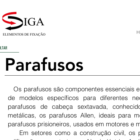
Av. João do Prado 350 - Polo Petroquímico de Capuava
H
OLTAR
Parafusos
Os parafusos são componentes essenciais em
de modelos específicos para diferentes n
parafusos de cabeça sextavada, conhecidos
metálicas, os parafusos Allen, ideais par
parafusos prisioneiros, usados em motores e 
Em setores como a construção civil, os par