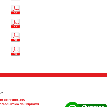
ço​
ão do Prado, 350
Petroquímico de Capuava