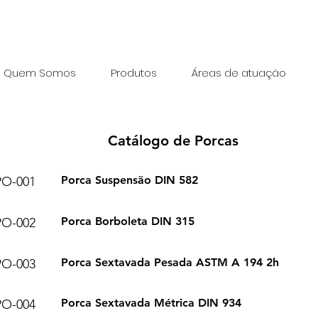
(11) 92495-8919
(11) 
co de Capuava
Quem Somos
Produtos
Áreas de atuação
Catálogo de Porcas
Porca Suspensão DIN 582
PO-001
Porca Borboleta DIN 315
PO-002
Porca Sextavada Pesada ASTM A 194 2h
PO-003
Porca Sextavada Métrica DIN 934
PO-004