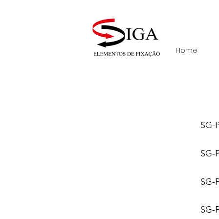
Av. João do Prado 350 - Polo Petroquími
Home
SG-
SG-
SG-
SG-