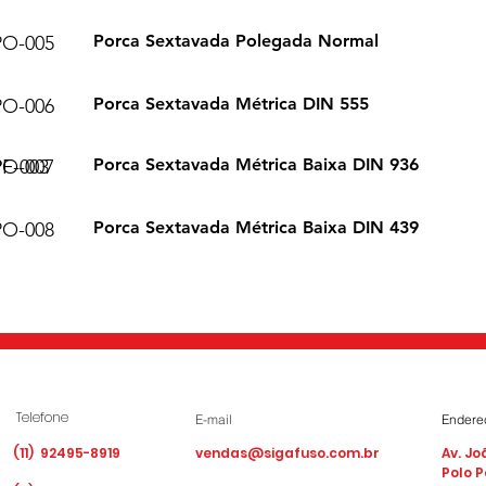
Porca Sextavada Polegada Normal
PO-005
Porca Sextavada Métrica DIN 555
PO-006
Porca Sextavada Métrica Baixa DIN 936
F-003
PO-007
Porca Sextavada Métrica Baixa DIN 439
PO-008
Telefone
E-mail
Endere
(11) 92495-8919
vendas@sigafuso.com.br
Av. Jo
Polo 